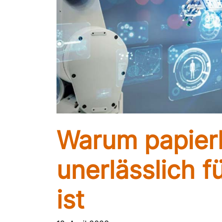
Warum papierl
unerlässlich fü
ist