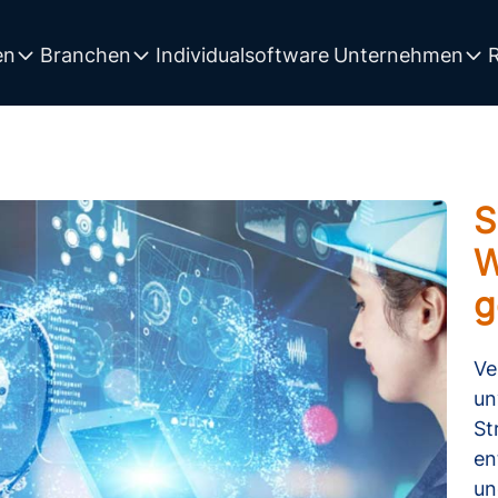
Individualsoftware
en
Branchen
Unternehmen
S
W
g
Ve
un
St
en
un