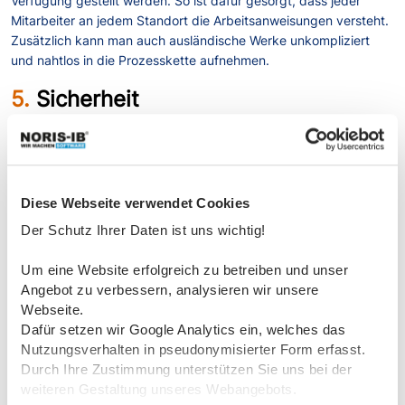
Verfügung gestellt werden. So ist dafür gesorgt, dass jeder
Mitarbeiter an jedem Standort die Arbeitsanweisungen versteht.
Zusätzlich kann man auch ausländische Werke unkompliziert
und nahtlos in die Prozesskette aufnehmen.
5.
Sicherheit
Die digitalen Arbeitsanweisungen sind sicherer als die
papierbasierten Versionen. Die digitalen Dokumente können mit
Passwörtern geschützt werden, um unbefugten Zugriff zu
verhindern. Darüber hinaus sind sie sicherer vor Verlust oder
Diese Webseite verwendet Cookies
Beschädigung, da sie online gespeichert werden.
Der Schutz Ihrer Daten ist uns wichtig!
Um eine Website erfolgreich zu betreiben und unser
Insgesamt ist die Umstellung auf digitale Arbeitsanweisungen
Angebot zu verbessern, analysieren wir unsere
mit unserer Software einfach, kosteneffektiv und sicher. Mit
Webseite.
einer benutzerfreundlichen Schnittstelle, Flexibilität,
Dafür setzen wir Google Analytics ein, welches das
Zugänglichkeit, Kosteneinsparungen und Sicherheit können
Nutzungsverhalten in pseudonymisierter Form erfasst.
Unternehmen ihren Arbeitsablauf reibungslos umstellen und die
Durch Ihre Zustimmung unterstützen Sie uns bei der
Vorteile der Digitalisierung nutzen.
weiteren Gestaltung unseres Webangebots.