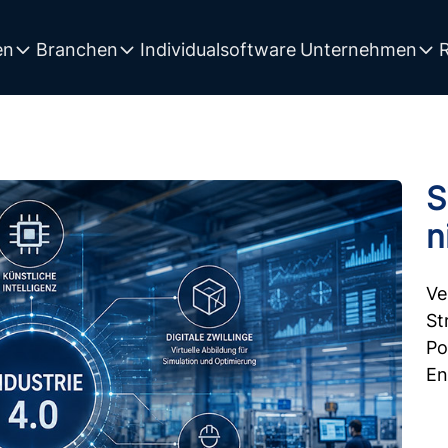
Individualsoftware
en
Branchen
Unternehmen
S
n
Ve
St
Po
En